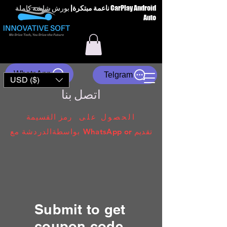
ناعمة مبتكرة
|
بورش شاشة كاملة CarPlay Android
Auto
WhatsApp
Telgram
USD ($)
اتصل بنا
الحصول على
رمز القسيمة
تقديم
WhatsApp or
الدردشة مع
بواسطة
Submit to get
coupon code