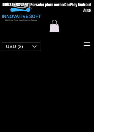
DOUX INNOVANT
|
Porsche plein écran CarPlay Android
Auto
USD ($)