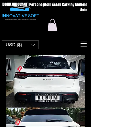
DOUX INNOVANT
|
Porsche plein écran CarPlay Android
Auto
USD ($)